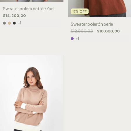
Sweater polera detalle Yael
17
%
OFF
$14.200,00
+1
Sweater polerón perle
$12.000,00
$10.000,00
+1