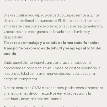
Una vez confirmado el pago del pedido, te pediremos algunos
datos, entre ellos el del transporte. El cliente debe indicarnos la
empresa de transporte o expreso por la cual se realizará el envío,
y nosotros nos encargamos de llevarlo hasta la misma y
despacharlo.
El costo de embalaje y traslado de la mercadería hacia el
transporte o expreso es de $4500 y se agrega al total del
pedido.
Dado que el cliente elige el transporte, aclaramos que no
conocemos el precio del envío. Todos los costos del envío y la
responsabilidad del mismo, una vez despachado, quedan a
cargo del comprador.
Si estás dentro de CABA o alrededores, podés consultarnos por
una moto envío de confianza. Nos enviás la dirección y la
localidad y nosotros te lo cotizamos.