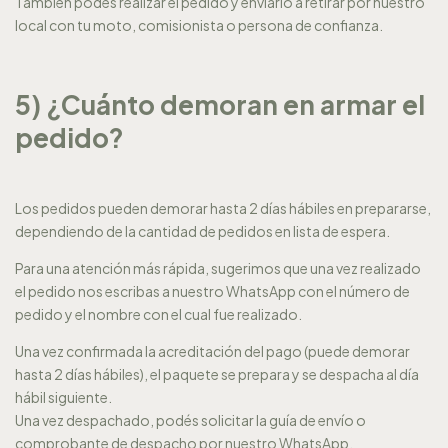
También podés realizar el pedido y enviarlo a retirar por nuestro
local con tu moto, comisionista o persona de confianza.
5) ¿Cuánto demoran en armar el
pedido?
Los pedidos pueden demorar hasta 2 días hábiles en prepararse,
dependiendo de la cantidad de pedidos en lista de espera.
Para una atención más rápida, sugerimos que una vez realizado
el pedido nos escribas a nuestro WhatsApp con el número de
pedido y el nombre con el cual fue realizado.
Una vez confirmada la acreditación del pago (puede demorar
hasta 2 días hábiles), el paquete se prepara y se despacha al día
hábil siguiente.
Una vez despachado, podés solicitar la guía de envío o
comprobante de despacho por nuestro WhatsApp.