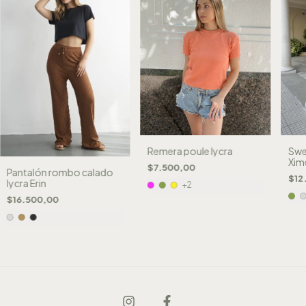
Remera poule lycra
Swe
Xim
$7.500,00
Pantalón rombo calado
$12
lycra Erin
+2
$16.500,00